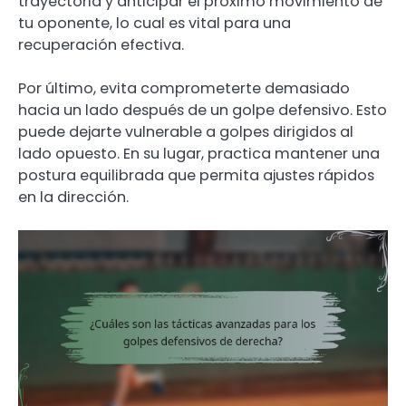
trayectoria y anticipar el próximo movimiento de
tu oponente, lo cual es vital para una
recuperación efectiva.
Por último, evita comprometerte demasiado
hacia un lado después de un golpe defensivo. Esto
puede dejarte vulnerable a golpes dirigidos al
lado opuesto. En su lugar, practica mantener una
postura equilibrada que permita ajustes rápidos
en la dirección.