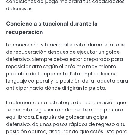
condiciones de juego mejorará tus capacidades
defensivas.
Conciencia situacional durante la
recuperación
La conciencia situacional es vital durante la fase
de recuperación después de ejecutar un golpe
defensivo. Siempre debes estar preparado para
reposicionarte según el próximo movimiento
probable de tu oponente. Esto implica leer su
lenguaje corporal y la posición de la raqueta para
anticipar hacia dónde dirigirán la pelota.
Implementa una estrategia de recuperación que
te permita regresar rápidamente a una postura
equilibrada. Después de golpear un golpe
defensivo, da unos pasos rápidos de regreso a tu
posición óptima, asegurando que estés listo para