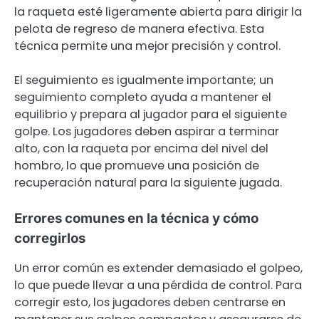
la raqueta esté ligeramente abierta para dirigir la
pelota de regreso de manera efectiva. Esta
técnica permite una mejor precisión y control.
El seguimiento es igualmente importante; un
seguimiento completo ayuda a mantener el
equilibrio y prepara al jugador para el siguiente
golpe. Los jugadores deben aspirar a terminar
alto, con la raqueta por encima del nivel del
hombro, lo que promueve una posición de
recuperación natural para la siguiente jugada.
Errores comunes en la técnica y cómo
corregirlos
Un error común es extender demasiado el golpeo,
lo que puede llevar a una pérdida de control. Para
corregir esto, los jugadores deben centrarse en