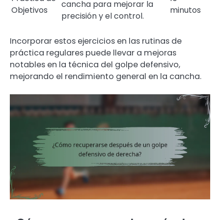
cancha para mejorar la
Objetivos
minutos
precisión y el control.
Incorporar estos ejercicios en las rutinas de
práctica regulares puede llevar a mejoras
notables en la técnica del golpe defensivo,
mejorando el rendimiento general en la cancha.