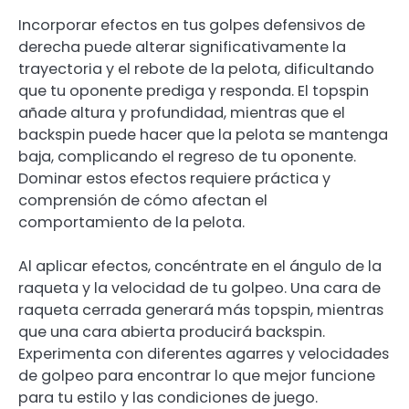
Incorporar efectos en tus golpes defensivos de
derecha puede alterar significativamente la
trayectoria y el rebote de la pelota, dificultando
que tu oponente prediga y responda. El topspin
añade altura y profundidad, mientras que el
backspin puede hacer que la pelota se mantenga
baja, complicando el regreso de tu oponente.
Dominar estos efectos requiere práctica y
comprensión de cómo afectan el
comportamiento de la pelota.
Al aplicar efectos, concéntrate en el ángulo de la
raqueta y la velocidad de tu golpeo. Una cara de
raqueta cerrada generará más topspin, mientras
que una cara abierta producirá backspin.
Experimenta con diferentes agarres y velocidades
de golpeo para encontrar lo que mejor funcione
para tu estilo y las condiciones de juego.