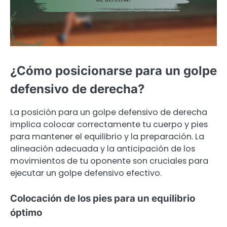
¿Cómo posicionarse para un golpe
defensivo de derecha?
La posición para un golpe defensivo de derecha
implica colocar correctamente tu cuerpo y pies
para mantener el equilibrio y la preparación. La
alineación adecuada y la anticipación de los
movimientos de tu oponente son cruciales para
ejecutar un golpe defensivo efectivo.
Colocación de los pies para un equilibrio
óptimo