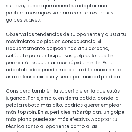
sutileza, puede que necesites adoptar una
postura más agresiva para contrarrestar sus
golpes suaves.
Observa las tendencias de tu oponente y ajusta tu
movimiento de pies en consecuencia. Si
frecuentemente golpean hacia tu derecha,
colócate para anticipar sus golpes, lo que te
permitirá reaccionar más rápidamente. Esta
adaptabilidad puede marcar la diferencia entre
una defensa exitosa y una oportunidad perdida.
Considera también la superficie en la que estás
jugando. Por ejemplo, en tierra batida, donde la
pelota rebota más alto, podrías querer emplear
más topspin. En superficies más rápidas, un golpe
más plano puede ser más efectivo. Adaptar tu
técnica tanto al oponente como a las